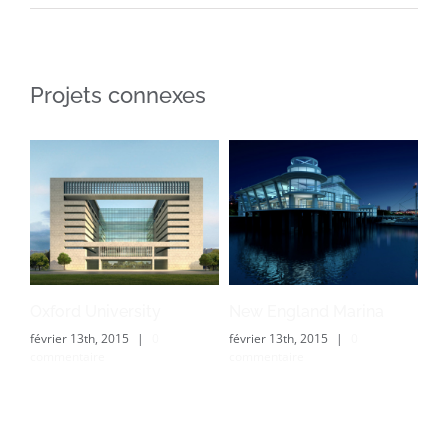
Projets connexes
Oxford University
New England Marina
Du
février 13th, 2015
|
0
février 13th, 2015
|
0
fév
commentaire
commentaire
co